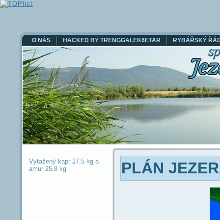
O NÁS
HACKED BY TRENGGALEK6ETAR
RYBÁŘSKÝ ŘÁ
KONTAKT
Vytažený kapr 27,5 kg a
PLÁN JEZE
amur 25,8 kg