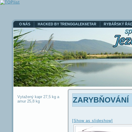
O NÁS
HACKED BY TRENGGALEK6ETAR
RYBÁŘSKÝ ŘÁ
KONTAKT
Vytažený kapr 27,5 kg a
ZARYBŇOVÁNÍ
amur 25,8 kg
[Show as slideshow]