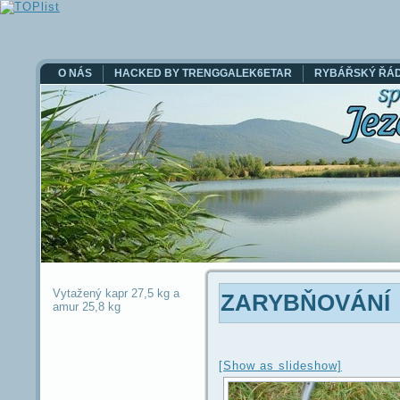
O NÁS
HACKED BY TRENGGALEK6ETAR
RYBÁŘSKÝ ŘÁ
KONTAKT
Vytažený kapr 27,5 kg a
ZARYBŇOVÁNÍ
amur 25,8 kg
[Show as slideshow]